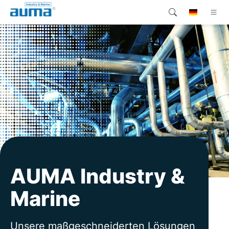
Suche
Global
Produkte
Lösungen
Unternehmen
Kontakt
AUMA Industry &
Marine
Unsere maßgeschneiderten Lösungen