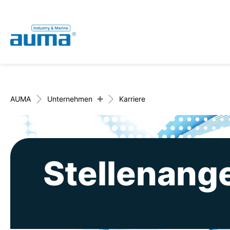
Global
Deutsch
Suche
English
+
AUMA
Unternehmen
Karriere
Stellenang