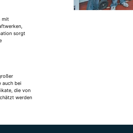
 mit
raftwerken,
ation sorgt
e
großer
e auch bei
ikate, die von
schätzt werden