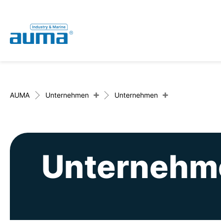
Global
Deutsch
Suche
English
+
+
AUMA
Unternehmen
Unternehmen
Unternehm