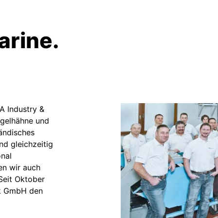
arine.
A Industry &
ugelhähne und
tändisches
nd gleichzeitig
nal
len wir auch
Seit Oktober
ik GmbH den