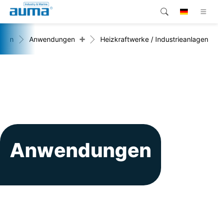
+
ngen
Anwendungen
Heizkraftwerke / Industrieanlagen
Suche
Global
Produkte
Lösungen
Unternehmen
Kontakt
Anwendungen