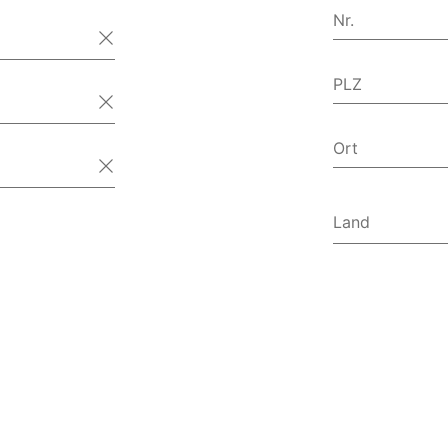
Nr.
PLZ
Ort
Land
Afghanist
Ägypten
Ålandinse
Albanien
Algerien
Amerikan