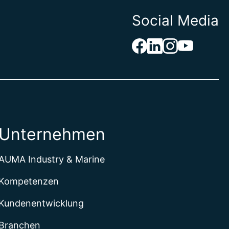
Social Media
und Herzegowina
el
Unternehmen
Jungferninseln
s Territorium im Indischen Ozean
russalam
AUMA Industry & Marine
aso
Kompetenzen
Kundenentwicklung
de
Branchen