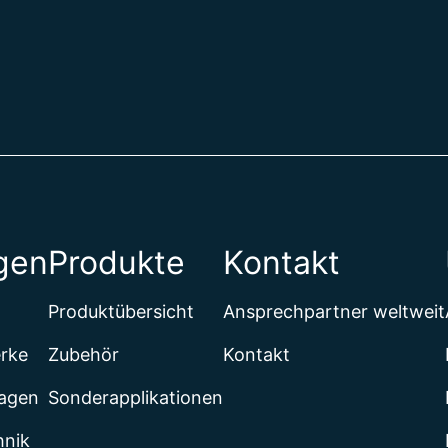
Belgien
Belize
Benin
Bermuda
Bhutan
Bolivien
Bosnien 
Botsuana
Bouvetins
Brasilien
gen
Produkte
Kontakt
Britische 
Britische
Brunei Da
Produktübersicht
Ansprechpartner weltweit
Bulgarien
Burkina F
erke
Zubehör
Kontakt
Burundi
lagen
Sonderapplikationen
Cabo Ver
Chile
hnik