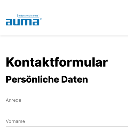
Global
Deutsch
Suche
English
Kontaktformular
Persönliche Daten
Anrede
Herr
Frau
Vorname
Divers