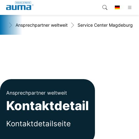
+
Ansprechpartner weltweit
Service Center Magdeburg
Suche
Global
Produkte
Lösungen
Unternehmen
Kontakt
Ansprechpartner weltweit
Kontaktdetail
Kontaktdetailseite