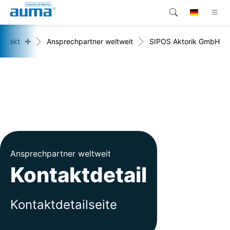
+
ontakt
Ansprechpartner weltweit
SIPOS Aktorik GmbH
Suche
Global
Produkte
Lösungen
Unternehmen
Kontakt
Ansprechpartner weltweit
Kontaktdetail
Kontaktdetailseite