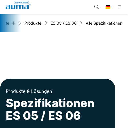
+
dukte
Produkte
ES 05 / ES 06
Alle Spezifikationen
Suche
Global
Produkte
Lösungen
Unternehmen
Kontakt
Produkte & Lösungen
Spezifikationen
ES 05 / ES 06