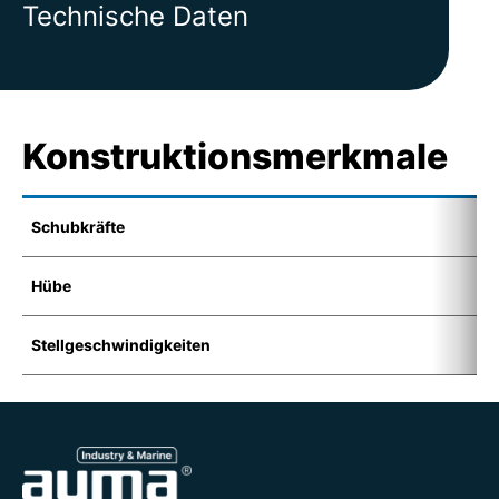
Technische Daten
Konstruktionsmerkmale
Schubkräfte
0
Hübe
3
Stellgeschwindigkeiten
8