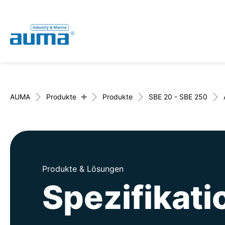
Global
Deutsch
Suche
English
+
AUMA
Produkte
Produkte
SBE 20 - SBE 250
Produkte & Lösungen
Spezifikat